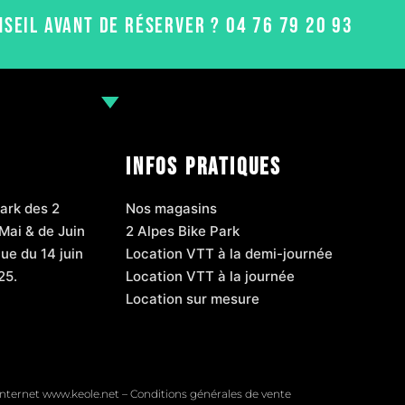
NSEIL AVANT DE RÉSERVER ? 04 76 79 20 93
INFOS PRATIQUES
ark des 2
Nos magasins
Mai & de Juin
2 Alpes Bike Park
ue du 14 juin
Location VTT à la demi-journée
25.
Location VTT à la journée
Location sur mesure
internet
www.keole.net –
Conditions générales de vente