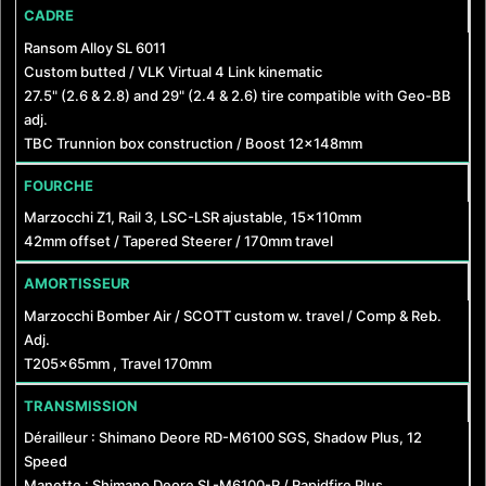
CADRE
Ransom Alloy SL 6011
Custom butted / VLK Virtual 4 Link kinematic
27.5" (2.6 & 2.8) and 29" (2.4 & 2.6) tire compatible with Geo-BB
adj.
TBC Trunnion box construction / Boost 12x148mm
FOURCHE
Marzocchi Z1, Rail 3, LSC-LSR ajustable, 15x110mm
42mm offset / Tapered Steerer / 170mm travel
AMORTISSEUR
Marzocchi Bomber Air / SCOTT custom w. travel / Comp & Reb.
Adj.
T205x65mm , Travel 170mm
TRANSMISSION
Dérailleur : Shimano Deore RD-M6100 SGS, Shadow Plus, 12
Speed
Manette : Shimano Deore SL-M6100-R / Rapidfire Plus