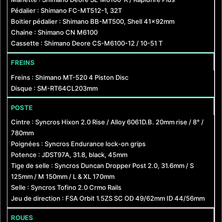
Pédalier : Shimano FC-MT512-1, 32T
Boitier pédalier : Shimano BB-MT500, Shell 41x92mm
Chaine : Shimano CN M6100
Cassette : Shimano Deore CS-M6100-12 / 10-51 T
FREINS
Freins : Shimano MT-520 4 Piston Disc
Disque : SM-RT64CL203mm
POSTE
Cintre : Syncros Hixon 2.0 Rise / Alloy 6061D.B. 20mm rise / 8° /
780mm
Poignées : Syncros Endurance lock-on grips
Potence : JDST97A, 31.8, black, 45mm
Tige de selle : Syncros Duncan Dropper Post 2.0, 31.6mm / S
125mm / M 150mm / L & XL 170mm
Selle : Syncros Tofino 2.0 Crmo Rails
Jeu de direction : FSA Orbit 1.5ZS SC OD 49/62mm ID 44/56mm
ROUES